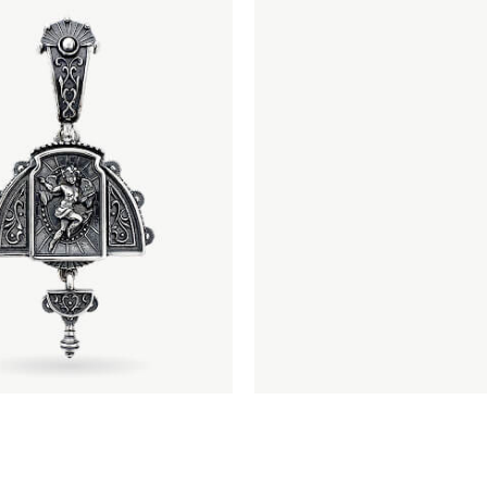
КОЛЛЕКЦИИ "СЕРЕБРО"
Серебряный север
Гортензии
Русский сувенир
Санкт-Петербург
Мужское
Тени на камнях
Белокаменная резьба
Флористика
ЗОЛОТ
Лунницы