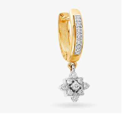
КАТЕГОРИИ
Серебряные кольца
Серебряные серьги
Серебряные браслеты
Подвески
Колье
Броши
Шнурки
О