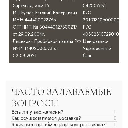
Заречная, дом 15
042007681
ИП Кустов Евгений Валерьевич
К/С
ИНН 444400028766
3010181060000000
ОГРНИП № 304440127300217
Р/С
от 29.09.2004г.
40802810729010100
Лицензия Пробирной палаты РФ
Центрально-
№ ИП4402000573 от
Черноземный
02.08.2021
банк
ЧАСТО ЗАДАВАЕМЫЕ
ВОПРОСЫ
Есть ли у вас магазин?
Как осуществляется доставка?
Возможен ли обмен или возврат заказа?