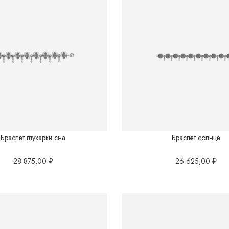
Восток.Китай
Грани вселенной
Готика
Перо
Подводный мир
Полотна Японии
Браслет глухарки сна
Браслет солнце
Саванна
28 875,00
₽
26 625,00
₽