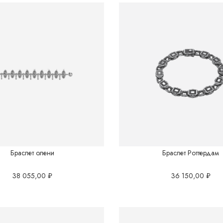
КОЛЛЕКЦИИ "СЕРЕБРО"
Серебряный север
Гортензии
Русский сувенир
Санкт-Петербург
Мужское
Браслет олени
Браслет Роттердам
Тени на камнях
38 055,00
₽
36 150,00
₽
Белокаменная резьба
Флористика
Лунницы