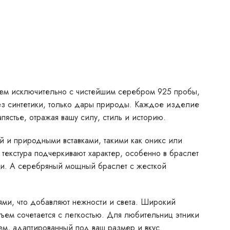
таем исключительно с чистейшим серебром 925 пробы,
ез синтетики, только дары природы. Каждое изделие
ястье, отражая вашу силу, стиль и историю.
 и природными вставками, такими как оникс или
текстура подчеркивают характер, особенно в браслет
ии. А серебряный мощный браслет с жесткой
ми, что добавляют нежности и света. Широкий
ъем сочетается с легкостью. Для любительниц этники
м, адаптированный под ваш размер и вкус.