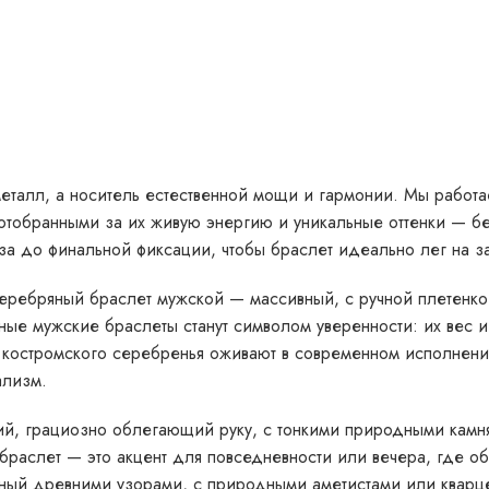
металл, а носитель естественной мощи и гармонии. Мы рабо
отобранными за их живую энергию и уникальные оттенки — б
за до финальной фиксации, чтобы браслет идеально лег на зап
ребряный браслет мужской — массивный, с ручной плетенкой
е мужские браслеты станут символом уверенности: их вес и 
и костромского серебренья оживают в современном исполнен
ализм.
, грациозно облегающий руку, с тонкими природными камня
браслет — это акцент для повседневности или вечера, где об
ный древними узорами, с природными аметистами или кварце