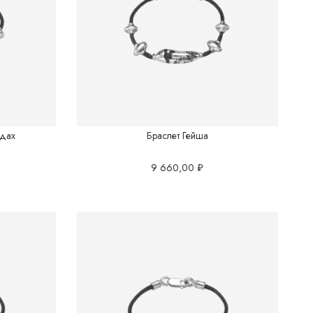
одах
Браслет Гейша
9 660,00
₽