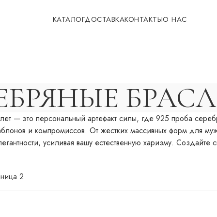
КАТАЛОГ
ДОСТАВКА
КОНТАКТЫ
О НАС
ЕБРЯНЫЕ БРАС
ет — это персональный артефакт силы, где 925 проба сереб
шаблонов и компромиссов. От жестких массивных форм для м
егантности, усиливая вашу естественную харизму. Создайте 
аница 2