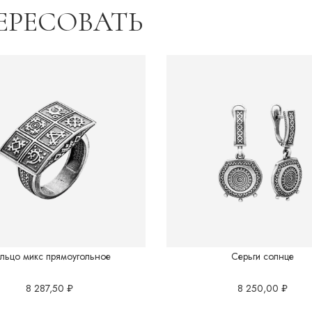
ЕРЕСОВАТЬ
Восток.Китай
Грани вселенной
Готика
Перо
Подводный мир
Полотна Японии
Саванна
льцо микс прямоугольное
Серьги солнце
8 287,50
₽
8 250,00
₽