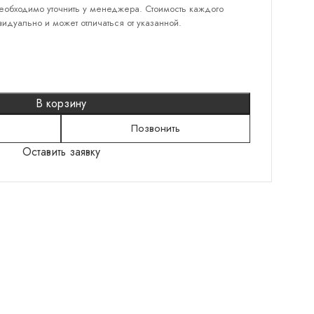
еобходимо уточнить у менеджера. Стоимость каждого
идуально и может отличаться от указанной.
КАТЕГОРИИ
Серебряные кольца
В корзину
Серебряные серьги
Позвонить
Серебряные браслеты
Оставить заявку
Подвески
Колье
Броши
Шнурки