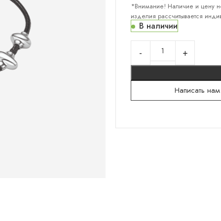
*Внимание! Наличие и цену н
изделия рассчитывается индив
В наличии
КОЛЛЕКЦИИ "СЕРЕБРО"
Серебряный север
Гортензии
Написать нам
Русский сувенир
Санкт-Петербург
Мужское
Тени на камнях
Белокаменная резьба
Флористика
Лунницы