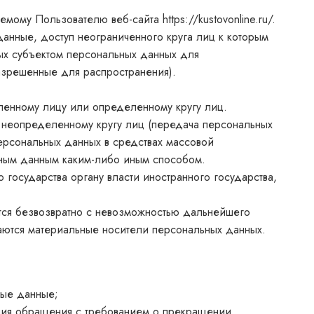
яемому Пользователю веб-сайта
https://kustovonline.ru/
.
нные, доступ неограниченного круга лиц к которым
ых субъектом персональных данных для
азрешенные для распространения).
ленному лицу или определенному кругу лиц.
 неопределенному кругу лиц (передача персональных
ерсональных данных в средствах массовой
ьным данным каким-либо иным способом.
государства органу власти иностранного государства,
тся безвозвратно с невозможностью дальнейшего
аются материальные носители персональных данных.
ные данные;
ения обращения с требованием о прекращении