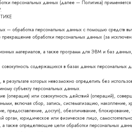
аботки персональных данных (далее — Политика) применяется
/
.
ИТИКЕ
КОЛЛЕКЦИИ "СЕРЕБРО"
ных — обработка персональных данных с помощью средств вы
Серебряный север
 прекращение обработки персональных данных (за исключен
Гортензии
ционных материалов, а также программ для ЭВМ и баз данных,
Русский сувенир
 совокупность содержащихся в базах данных персональных д
Санкт-Петербург
Мужское
, в результате которых невозможно определить без использ
иному субъекту персональных данных.
Тени на камнях
е (операция) или совокупность действий (операций), совер
ными, включая сбор, запись, систематизацию, накопление, х
Белокаменная резьба
ие, предоставление, доступ), обезличивание, блокирование,
ный орган, юридическое или физическое лицо, самостоятель
Флористика
, а также определяющие цели обработки персональных данны
Лунницы