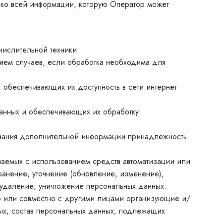
 ко всей информации, которую Оператор может
КАТЕГОРИИ
числительной техники.
Серебряные кольца
ием случаев, если обработка необходима для
Серебряные серьги
 обеспечивающих их доступность в сети интернет
Серебряные браслеты
анных и обеспечивающих их обработку
Подвески
Колье
ования дополнительной информации принадлежность
Броши
шаемых с использованием средств автоматизации или
ранение, уточнение (обновление, изменение),
Шнурки
 удаление, уничтожение персональных данных.
но или совместно с другими лицами организующие и/
х, состав персональных данных, подлежащих