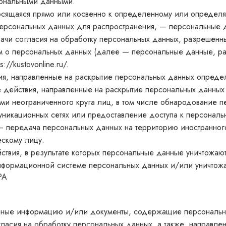
сональными данными.
осящаяся прямо или косвенно к определенному или определ
Восток.Китай
ерсональных данных для распространения, — персональные да
ачи согласия на обработку персональных данных, разрешенн
Грани вселенной
м о персональных данных (далее — персональные данные, р
Готика
ps://kustovonline.ru/
.
ия, направленные на раскрытие персональных данных опреде
Перо
 действия, направленные на раскрытие персональных данных
и неограниченного круга лиц, в том числе обнародование п
Подводный мир
никационных сетях или предоставление доступа к персонал
Полотна Японии
— передача персональных данных на территорию иностранного 
скому лицу.
Саванна
ствия, в результате которых персональные данные уничтожаю
нформационной системе персональных данных и/или уничтож
РА
верные информацию и/или документы, содержащие персональ
гласия на обработку персональных данных, а также, направл