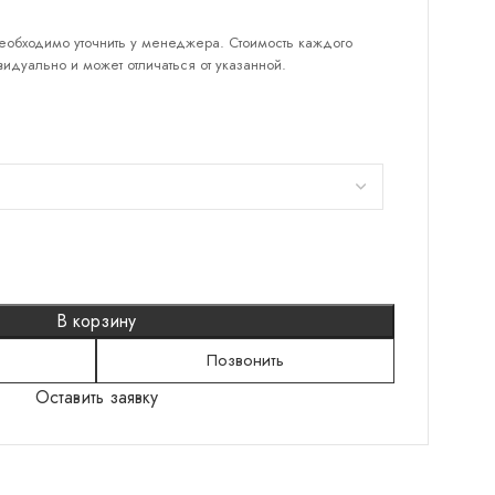
еобходимо уточнить у менеджера. Стоимость каждого
идуально и может отличаться от указанной.
КАТЕГОРИИ
Серебряные кольца
Серебряные серьги
Серебряные браслеты
Подвески
Колье
В корзину
Броши
Позвонить
Шнурки
Оставить заявку