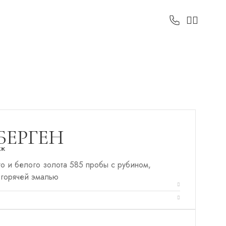
БЕРГЕН
аж
о и белого золота 585 пробы с рубином,
 горячей эмалью