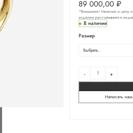
89 000,00
₽
*Внимание! Наличие и цену н
изделия рассчитывается индив
КОЛЛЕКЦИИ "СЕРЕБРО"
В наличии
Серебряный север
Размер
Гортензии
Русский сувенир
Санкт-Петербург
Мужское
Тени на камнях
Написать нам
Белокаменная резьба
Флористика
Лунницы