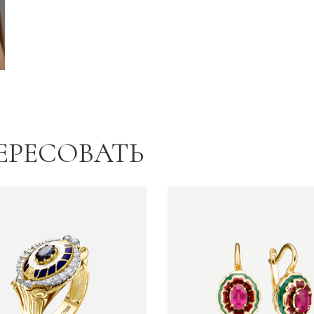
Восток.Китай
Грани вселенной
Готика
Перо
Подводный мир
ЕРЕСОВАТЬ
Полотна Японии
Саванна