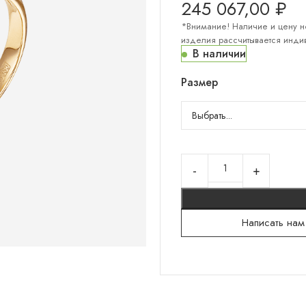
245 067,00
₽
*Внимание! Наличие и цену н
изделия рассчитывается индив
КОЛЛЕКЦИИ "СЕРЕБРО"
В наличии
Серебряный север
Размер
Гортензии
Русский сувенир
Санкт-Петербург
Мужское
Тени на камнях
Написать нам
Белокаменная резьба
Флористика
Лунницы