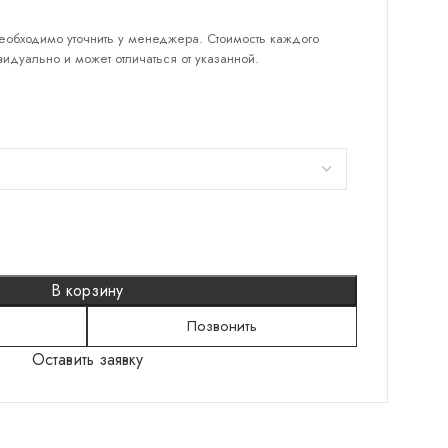
еобходимо уточнить у менеджера. Стоимость каждого
идуально и может отличаться от указанной.
КАТЕГОРИИ
Серебряные кольца
Серебряные серьги
Серебряные браслеты
Подвески
Колье
В корзину
Броши
Позвонить
Шнурки
Оставить заявку