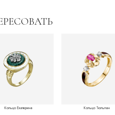
Восток.Китай
ЕРЕСОВАТЬ
Грани вселенной
Готика
Перо
Подводный мир
Полотна Японии
Саванна
Кольцо Екатерина
Кольцо Тюльпан