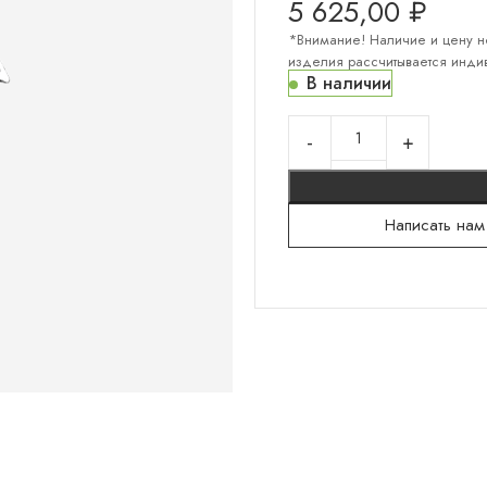
5 625,00
₽
*Внимание! Наличие и цену н
изделия рассчитывается индив
В наличии
КОЛЛЕКЦИИ "СЕРЕБРО"
Серебряный север
Гортензии
Русский сувенир
Написать нам
Санкт-Петербург
Мужское
Тени на камнях
Белокаменная резьба
Флористика
Лунницы