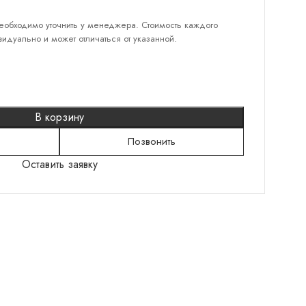
еобходимо уточнить у менеджера. Стоимость каждого
идуально и может отличаться от указанной.
КАТЕГОРИИ
Серебряные кольца
Серебряные серьги
В корзину
Серебряные браслеты
Позвонить
Подвески
Оставить заявку
Колье
Броши
Шнурки