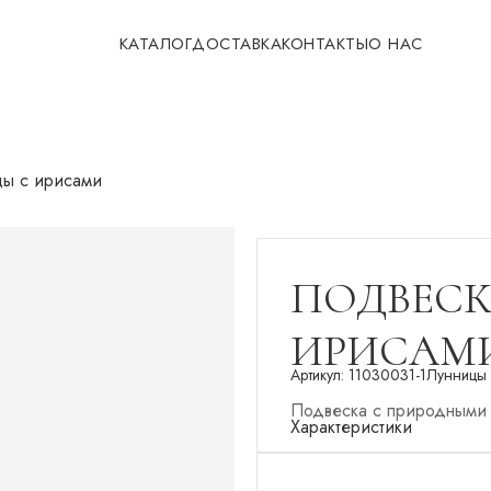
КАТАЛОГ
ДОСТАВКА
КОНТАКТЫ
О НАС
цы с ирисами
ПОДВЕСК
ИРИСАМ
Артикул:
11030031-1
Лунницы
Подвеска с природными 
Характеристики