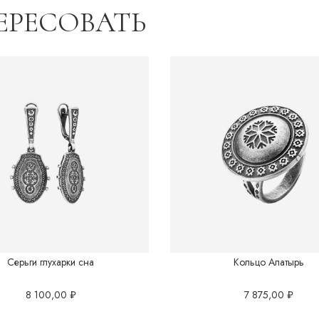
ЕРЕСОВАТЬ
Восток.Китай
Грани вселенной
Готика
Перо
Подводный мир
Полотна Японии
Саванна
Серьги глухарки сна
Кольцо Алатырь
8 100,00
₽
7 875,00
₽