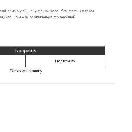
еобходимо уточнить у менеджера. Стоимость каждого
идуально и может отличаться от указанной.
КАТЕГОРИИ
Серебряные кольца
Серебряные серьги
В корзину
Серебряные браслеты
Позвонить
Подвески
Оставить заявку
Колье
Броши
Шнурки