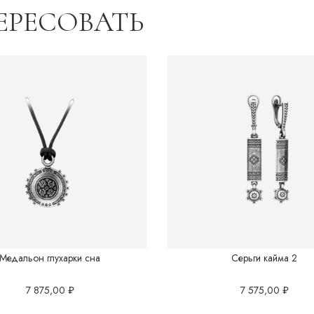
ЕРЕСОВАТЬ
Восток.Китай
Грани вселенной
Готика
Перо
Подводный мир
Полотна Японии
Саванна
Медальон глухарки сна
Серьги кайма 2
7 875,00
₽
7 575,00
₽