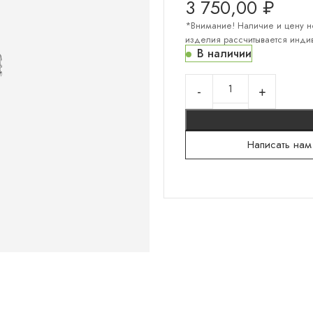
3 750,00
₽
*Внимание! Наличие и цену н
изделия рассчитывается индив
В наличии
КОЛЛЕКЦИИ "СЕРЕБРО"
Серебряный север
Гортензии
Русский сувенир
Написать нам
Санкт-Петербург
Мужское
Тени на камнях
Белокаменная резьба
Флористика
Лунницы