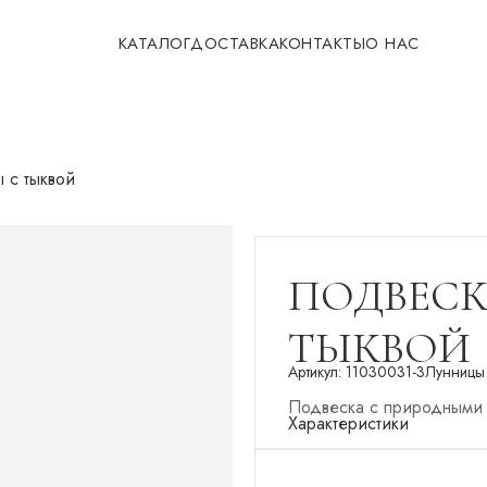
КАТАЛОГ
ДОСТАВКА
КОНТАКТЫ
О НАС
 с тыквой
ПОДВЕСК
ТЫКВОЙ
Артикул:
11030031-3
Лунницы
Подвеска с природными 
Характеристики