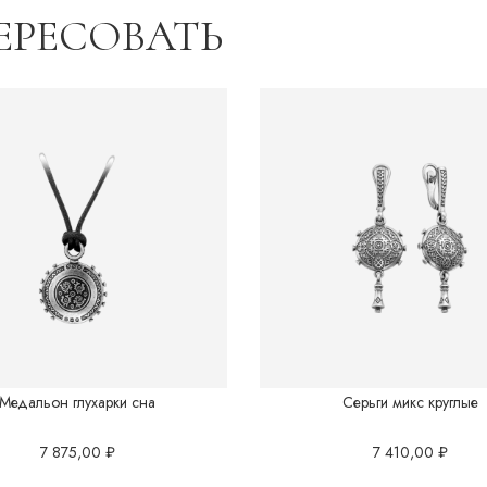
ЕРЕСОВАТЬ
Восток.Китай
Грани вселенной
Готика
Перо
Подводный мир
Полотна Японии
Саванна
Медальон глухарки сна
Серьги микс круглые
7 875,00
₽
7 410,00
₽