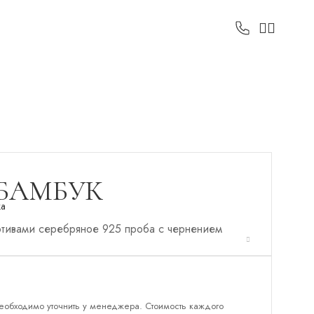
БАМБУК
ка
тивами серебряное 925 проба с чернением
еобходимо уточнить у менеджера. Стоимость каждого