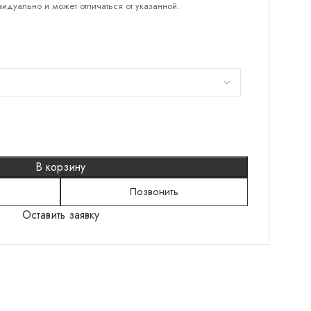
идуально и может отличаться от указанной.
КАТЕГОРИИ
Серебряные кольца
Серебряные серьги
Серебряные браслеты
Подвески
В корзину
Колье
Позвонить
Оставить заявку
Броши
Шнурки