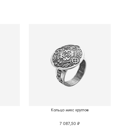
Кольцо микс круглое
7 087,50
₽