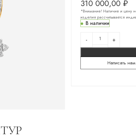
310 000,00
₽
*Внимание! Наличие и цену н
изделия рассчитывается индив
В наличии
КОЛЛЕКЦИИ "СЕРЕБРО"
Серебряный север
Гортензии
Русский сувенир
Написать нам
Санкт-Петербург
Мужское
Тени на камнях
Белокаменная резьба
Флористика
ТУР
Лунницы