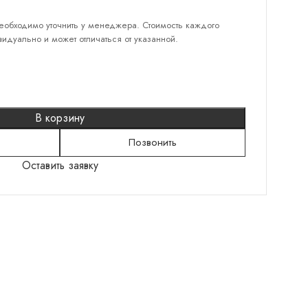
еобходимо уточнить у менеджера. Стоимость каждого
идуально и может отличаться от указанной.
КАТЕГОРИИ
Серебряные кольца
Серебряные серьги
В корзину
Серебряные браслеты
Позвонить
Подвески
Оставить заявку
Колье
Броши
Шнурки